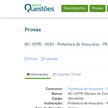
Ir para o conteúdo principal
Desempenho
Provas
Provas
NC-UFPR - 2010 - Prefeitura de Araucária - PR -
Prova
Gabarito
Informações
Questões On-line
Concurso:
Prefeitura de Araucária - 
Banca:
NC-UFPR (Núcleo de Conc
Cargo:
Atendente
Instituição:
Prefeitura de Araucária - 