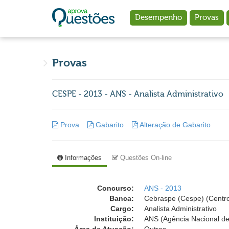
Ir para o conteúdo principal
Desempenho
Provas
Provas
CESPE - 2013 - ANS - Analista Administrativo
Prova
Gabarito
Alteração de Gabarito
Informações
Questões On-line
Concurso:
ANS - 2013
Banca:
Cebraspe (Cespe) (Centro
Cargo:
Analista Administrativo
Instituição:
ANS (Agência Nacional d