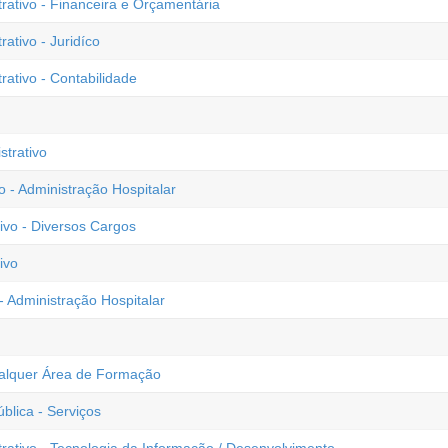
ativo - Financeira e Orçamentária
tivo - Juridíco
ativo - Contabilidade
trativo
o - Administração Hospitalar
vo - Diversos Cargos
ivo
 - Administração Hospitalar
ualquer Área de Formação
blica - Serviços