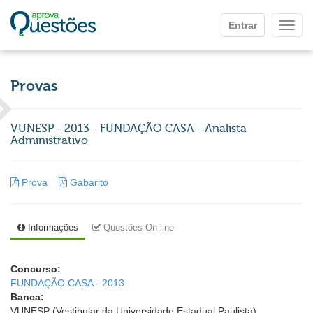
Ir para o conteúdo principal
Entrar
Mostr
Provas
VUNESP - 2013 - FUNDAÇÃO CASA - Analista
Administrativo
Prova
Gabarito
Informações
Questões On-line
Concurso:
FUNDAÇÃO CASA - 2013
Banca:
VUNESP (Vestibular da Universidade Estadual Paulista)