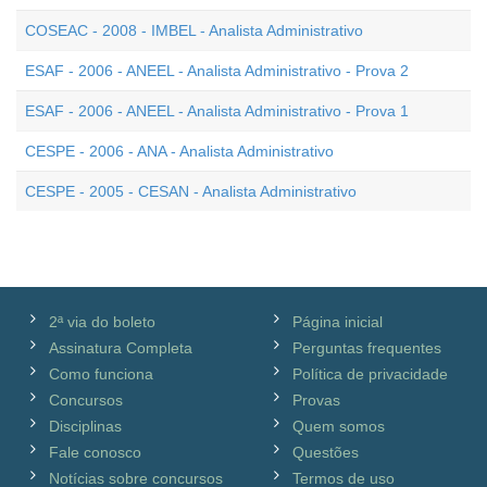
COSEAC - 2008 - IMBEL - Analista Administrativo
ESAF - 2006 - ANEEL - Analista Administrativo - Prova 2
ESAF - 2006 - ANEEL - Analista Administrativo - Prova 1
CESPE - 2006 - ANA - Analista Administrativo
CESPE - 2005 - CESAN - Analista Administrativo
2ª via do boleto
Página inicial
Assinatura Completa
Perguntas frequentes
Como funciona
Política de privacidade
Concursos
Provas
Disciplinas
Quem somos
Fale conosco
Questões
Notícias sobre concursos
Termos de uso