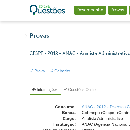
Ir para o conteúdo principal
Desempenho
Provas
Provas
CESPE - 2012 - ANAC - Analista Administrativo 
Prova
Gabarito
Informações
Questões On-line
Concurso:
ANAC - 2012 - Diversos 
Banca:
Cebraspe (Cespe) (Centro
Cargo:
Analista Administrativo
Instituição:
ANAC (Agência Nacional de