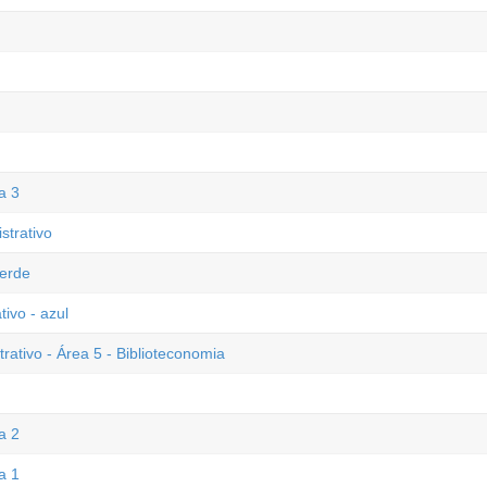
a 3
trativo
verde
tivo - azul
ativo - Área 5 - Biblioteconomia
a 2
a 1