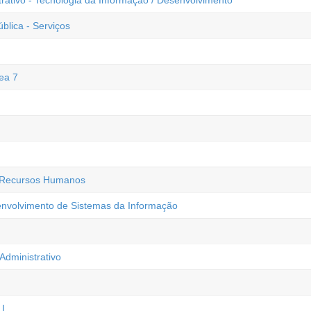
ativo - Tecnologia da Informação / Desenvolvimento
blica - Serviços
ea 7
- Recursos Humanos
senvolvimento de Sistemas da Informação
Administrativo
 I