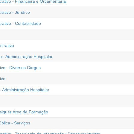
ativo - Financeira e Orçamentária
tivo - Juridíco
ativo - Contabilidade
trativo
o - Administração Hospitalar
vo - Diversos Cargos
ivo
 - Administração Hospitalar
ualquer Área de Formação
blica - Serviços