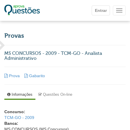
Ir para o conteúdo principal
Entrar
Mostr
Provas
MS CONCURSOS - 2009 - TCM-GO - Analista
Administrativo
Prova
Gabarito
Informações
Questões On-line
Concurso:
TCM-GO - 2009
Banca:
MS CONCURSOS (MS Concursos)