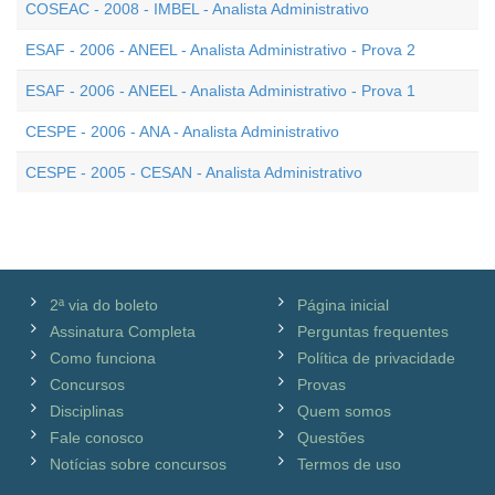
COSEAC - 2008 - IMBEL - Analista Administrativo
ESAF - 2006 - ANEEL - Analista Administrativo - Prova 2
ESAF - 2006 - ANEEL - Analista Administrativo - Prova 1
CESPE - 2006 - ANA - Analista Administrativo
CESPE - 2005 - CESAN - Analista Administrativo
2ª via do boleto
Página inicial
Assinatura Completa
Perguntas frequentes
Como funciona
Política de privacidade
Concursos
Provas
Disciplinas
Quem somos
Fale conosco
Questões
Notícias sobre concursos
Termos de uso