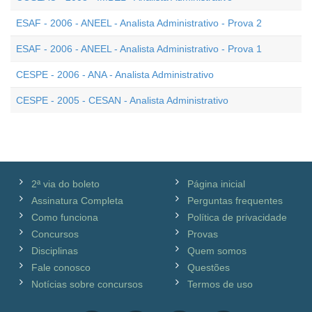
ESAF - 2006 - ANEEL - Analista Administrativo - Prova 2
ESAF - 2006 - ANEEL - Analista Administrativo - Prova 1
CESPE - 2006 - ANA - Analista Administrativo
CESPE - 2005 - CESAN - Analista Administrativo
2ª via do boleto
Página inicial
Assinatura Completa
Perguntas frequentes
Como funciona
Política de privacidade
Concursos
Provas
Disciplinas
Quem somos
Fale conosco
Questões
Notícias sobre concursos
Termos de uso