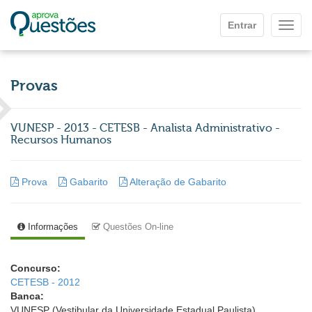
Ir para o conteúdo principal
Entrar
Mostr
Provas
VUNESP - 2013 - CETESB - Analista Administrativo -
Recursos Humanos
Prova
Gabarito
Alteração de Gabarito
Informações
Questões On-line
Concurso:
CETESB - 2012
Banca:
VUNESP (Vestibular da Universidade Estadual Paulista)