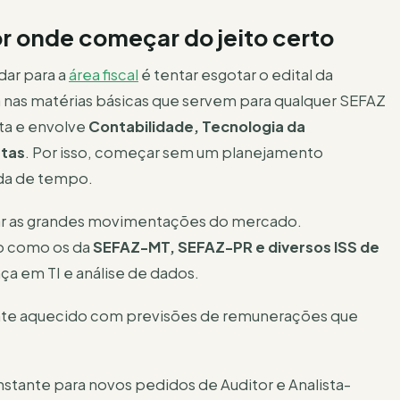
or onde começar do jeito certo
dar para a
área fiscal
é tentar esgotar o edital da
a nas matérias básicas que servem para qualquer SEFAZ
sta e envolve
Contabilidade, Tecnologia da
atas
. Por isso, começar sem um planejamento
rda de tempo.
var as grandes movimentações do mercado.
o como os da
SEFAZ-MT, SEFAZ-PR e diversos ISS de
ça em TI e análise de dados.
ente aquecido com previsões de remunerações que
tante para novos pedidos de Auditor e Analista-