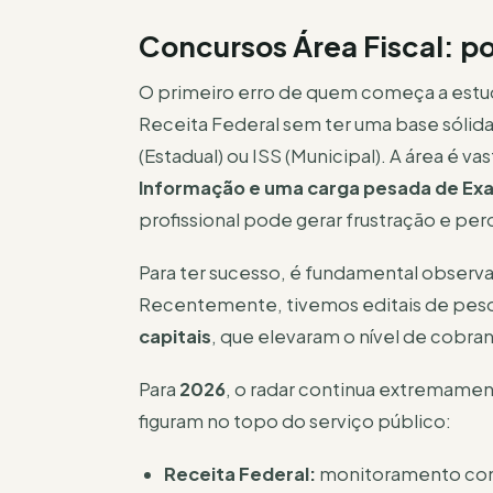
Concursos Área Fiscal: p
O primeiro erro de quem começa a estu
Receita Federal sem ter uma base sólid
(Estadual) ou ISS (Municipal). A área é va
Informação e uma carga pesada de Ex
profissional pode gerar frustração e pe
Para ter sucesso, é fundamental obser
Recentemente, tivemos editais de pes
capitais
, que elevaram o nível de cobran
Para
2026
, o radar continua extremam
figuram no topo do serviço público:
Receita Federal:
monitoramento cons