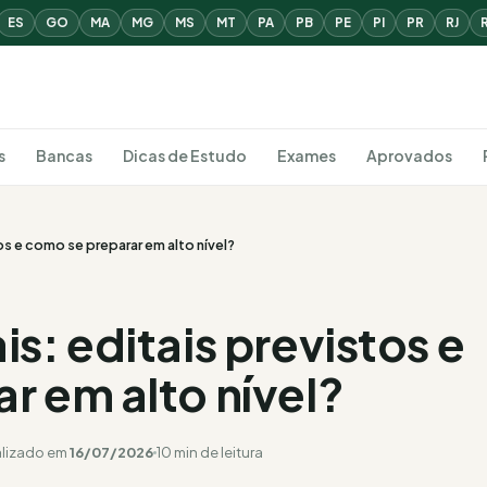
ES
GO
MA
MG
MS
MT
PA
PB
PE
PI
PR
RJ
s
Bancas
Dicas de Estudo
Exames
Aprovados
os e como se preparar em alto nível?
s: editais previstos e
r em alto nível?
alizado em
16/07/2026
10 min de leitura