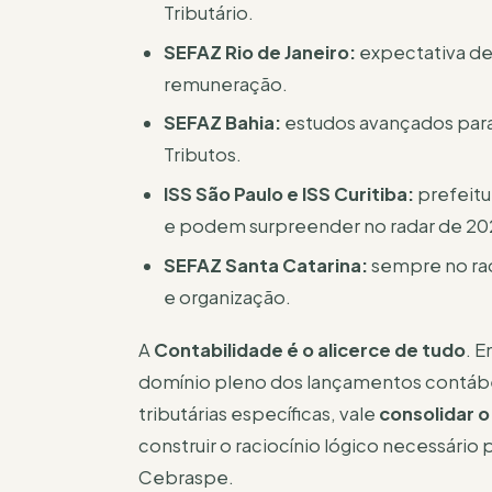
Tributário.
SEFAZ Rio de Janeiro:
expectativa de 
remuneração.
SEFAZ Bahia:
estudos avançados para
Tributos.
ISS São Paulo e ISS Curitiba:
prefeitu
e podem surpreender no radar de 20
SEFAZ Santa Catarina:
sempre no rad
e organização.
A
Contabilidade é o alicerce de tudo
. 
domínio pleno dos lançamentos contábeis
tributárias específicas, vale
consolidar 
construir o raciocínio lógico necessário 
Cebraspe.