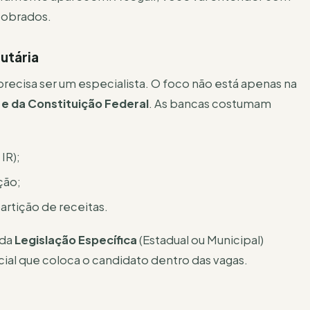
cobrados.
butária
precisa ser um especialista. O foco não está apenas na
 e da Constituição Federal
. As bancas costumam
IR);
ção;
artição de receitas.
 da
Legislação Específica
(Estadual ou Municipal)
cial que coloca o candidato dentro das vagas.