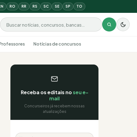
RN
RO
RR
RS
SC
SE
SP
TO
Buscar por:
Professores
Notícias de concursos
Receba os editais no
seu e-
mail
Concurseiros já recebem nossas
atualizações
Nome