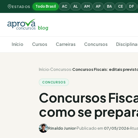
Todo Brasil
AC
AL
AM
AP
BA
CE
DF
ESTADOS
Início
Cursos
Carreiras
Concursos
Disciplina
Início
›
Concursos
›
Concursos Fiscais: editais previst
CONCURSOS
Concursos Fiscai
como se prepara
Rinaldo Junior
Publicado em
07/05/2026
Atu