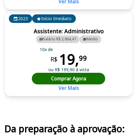
Ver Mais
2023
Início Imediato
Assistente: Administrativo
Salário R$ 2.964,47
Médio
10x de
19,
99
R$
ou R$ 199,90 à vista
Comprar Agora
Ver Mais
Cursos em destaque para passar no concurso CORE GO
Da preparação à aprovação: