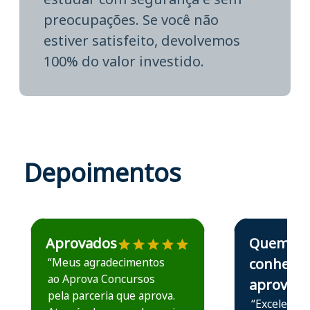
preocupações. Se você não
estiver satisfeito, devolvemos
100% do valor investido.
Depoimentos
Estudante José recomenda o Aprova Concursos em depoime
Estudante Elais
Aprovados
Quem
“Meus agradecimentos
conhece,
ao Aprova Concursos
aprova
pela parceria que aprova.
“Excelente 