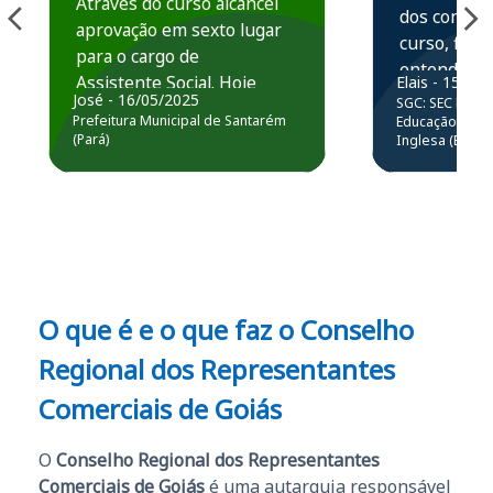
Através do curso alcancei
dos conteú
aprovação em sexto lugar
curso, ficou
para o cargo de
entender e
Assistente Social. Hoje
Elais - 15/07
prática atr
José - 16/05/2025
SGC: SEC BA - 
estou atuando na
resolução 
Prefeitura Municipal de Santarém
Educação Básic
Prefeitura de Santarém.
(Pará)
Inglesa (Edital
questões.”
Obrigado ao professores
e ao APROVA!”
O que é e o que faz o Conselho
Regional dos Representantes
Comerciais de Goiás
O
Conselho Regional dos Representantes
Comerciais de Goiás
é uma autarquia responsável