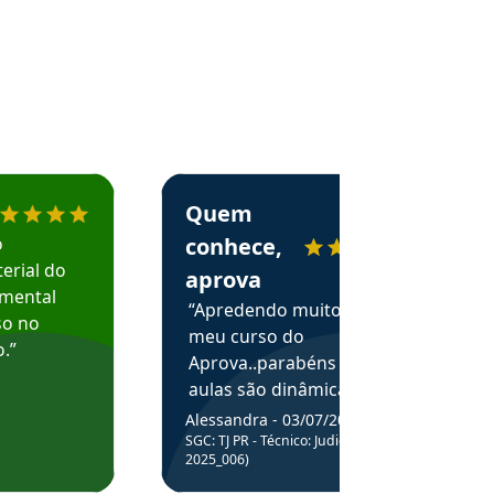
menda o Aprova Concursos em depoimento
Estudante Alessandra recomenda o Aprova 
Quem
o
conhece,
erial do
aprova
amental
“Apredendo muito no
so no
meu curso do
.”
Aprova..parabéns pelas
aulas são dinâmicas e
me ajudam a entender
Alessandra - 03/07/2025
melhor os assuntos.”
SGC: TJ PR - Técnico: Judiciário (Edital
2025_006)