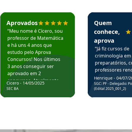
rsos em depoimento
Estudante Cicero recomenda o Aprova Concursos em depoimento
Estudante Henrique r
Aprovados
Quem
“Meu nome é Cícero, sou
conhece,
professor de Matemática
aprova
e há uns 4 anos que
“Já fiz cursos de
estudo pelo Aprova
criminologia em
Concursos! Nos últimos
preparatórios, 
3 anos conseguir ser
professores re
aprovado em 2
fiz curso em pós
Henrique - 04/07/2
concursos. Atualmente,
Cicero - 14/05/2025
graduação. Poré
SGC: PF - Delegado: Pol
estou atuando como
SEC BA
(Edital 2025_001_2)
Professor do Apr
professor de Matemática
sem dúvida, o m
do Estado da Bahia que
todos na discipl
fui aprovado estudando
Criminologia! Ex
com o Aprova.”
didática e objeti
Parabéns a todo