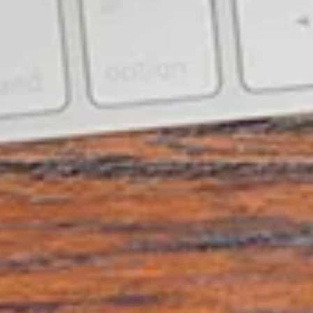
encontro o que preciso.
Confio no Aprova! Muito
obrigado!”