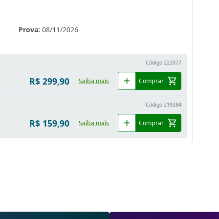
Prova:
08/11/2026
Código 222077
R$ 299,90
Saiba mais
Adicionar
Comprar
Código 219284
R$ 159,90
Saiba mais
Adicionar
Comprar