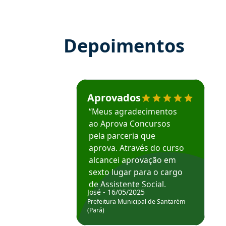
Depoimentos
Estudante José recomenda o Aprova Concu
Aprovados
“Meus agradecimentos
ao Aprova Concursos
pela parceria que
aprova. Através do curso
alcancei aprovação em
sexto lugar para o cargo
de Assistente Social.
José - 16/05/2025
Hoje estou atuando na
Prefeitura Municipal de Santarém
Prefeitura de Santarém.
(Pará)
Obrigado ao professores