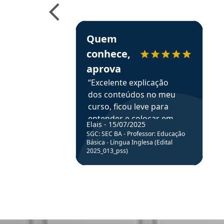
e ao APROVA!”
Estudante Elais recomenda o Aprova Concu
Quem
conhece,
aprova
“Excelente explicação
dos conteúdos no meu
curso, ficou leve para
entender e colocar em
Elais - 15/07/2025
prática através da
SGC: SEC BA - Professor: Educação
resolução de questões.”
Básica - Língua Inglesa (Edital
2025_013_pss)