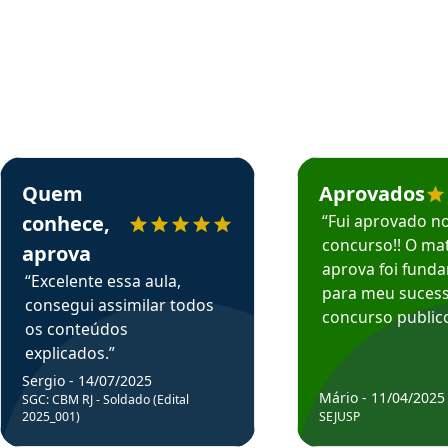
rsos em depoimento
Estudante Sergio recomenda o Aprova Concursos em depoimento
Estudante Mário reco
Quem
Aprovados
conhece,
“Fui aprovado n
concurso!! O mat
aprova
aprova foi fund
“Excelente essa aula,
para meu suces
consegui assimilar todos
concurso publico
os conteúdos
explicados.”
Sergio - 14/07/2025
Mário - 11/04/2025
SGC: CBM RJ - Soldado (Edital
2025_001)
SEJUSP