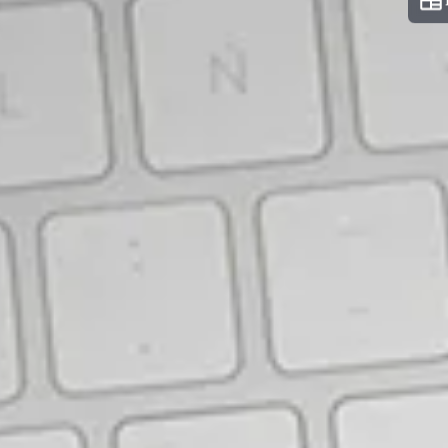
Câmara Municipal de
Passa Quatro, realizado
em 27 de janeiro de
2025. Salvo engano,
fiquei em 34º lugar. Faço
o “mea culpa”, pois
deixei de acertar duas
questões de Língua
Portuguesa e outras
duas de Conhecimentos
Específicos. A
responsabilidade foi
minha. Sabia as
respostas. Caso não
errasse, saltaria para o
4º lugar. De toda forma,
mérito do Aprova e meu,
pelo esforço diário. Aqui,