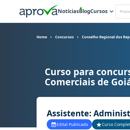
Buscar
Notícias
Blog
Cursos
Home
Concursos
Conselho Regional dos Rep
Curso para concur
Curso para concurso CORE GO - Conselho Region
Comerciais de Goi
Assistente: Administ
Edital Publicado
Curso Comple