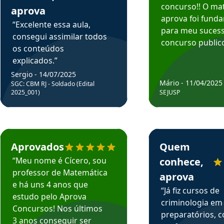
concurso!! O mat
aprova
aprova foi fund
“Excelente essa aula,
para meu suces
consegui assimilar todos
concurso publico
os conteúdos
explicados.”
Sergio - 14/07/2025
Mário - 11/04/2025
SGC: CBM RJ - Soldado (Edital
2025_001)
SEJUSP
rsos em depoimento
Estudante Cicero recomenda o Aprova Concursos em depoimento
Estudante Henrique r
Aprovados
Quem
“Meu nome é Cícero, sou
conhece,
professor de Matemática
aprova
e há uns 4 anos que
“Já fiz cursos de
estudo pelo Aprova
criminologia em
Concursos! Nos últimos
preparatórios, 
3 anos conseguir ser