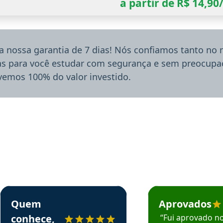
a partir de R$ 14,9
a nossa garantia de 7 dias! Nós confiamos tanto no
ias para você estudar com segurança e sem preocupaç
lvemos 100% do valor investido.
rsos em depoimento
Estudante Sergio recomenda o Aprova Concursos em depoimento
Estudante Mário reco
Quem
Aprovados
conhece,
“Fui aprovado n