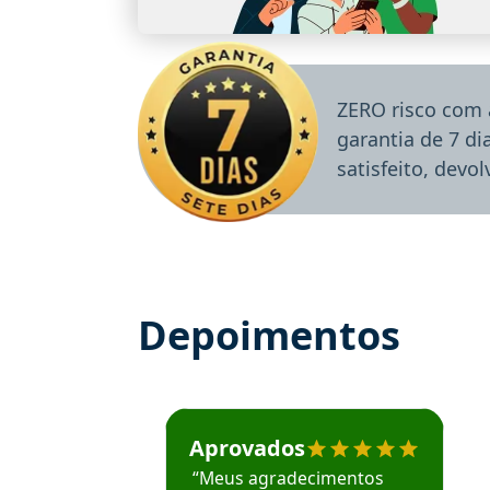
ZERO risco com 
garantia de 7 d
satisfeito, devo
Depoimentos
Estudante José recomenda o Aprova Concu
Aprovados
“Meus agradecimentos