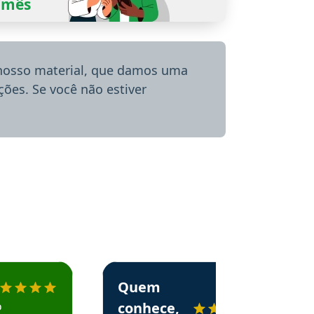
0/mês
 nosso material, que damos uma
ões. Se você não estiver
menda o Aprova Concursos em depoimento
Estudante Alessandra recomenda o Aprova 
Quem
o
conhece,