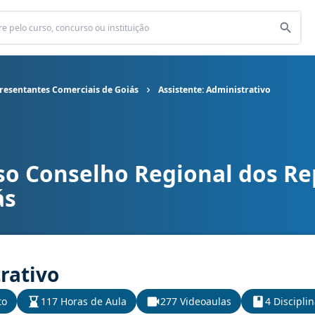
resentantes Comerciais de Goiás
Assistente: Administrativo
so Conselho Regional dos R
al dos Representantes Comerciais de Goiás cargo Assistente: Adm
ás
rativo
to
117 Horas de Aula
277 Videoaulas
4 Discipli