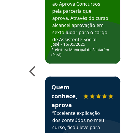
ao Aprova Concursos
pela parceria que
aprova. Através do curso
alcancei aprovação em
sexto lugar para o cargo
de Assistente Social.
José - 16/05/2025
Hoje estou atuando na
Prefeitura Municipal de Santarém
Prefeitura de Santarém.
(Pará)
Obrigado ao professores
e ao APROVA!”
Estudante Elais recomenda o Aprova Concu
Quem
conhece,
aprova
“Excelente explicação
dos conteúdos no meu
curso, ficou leve para