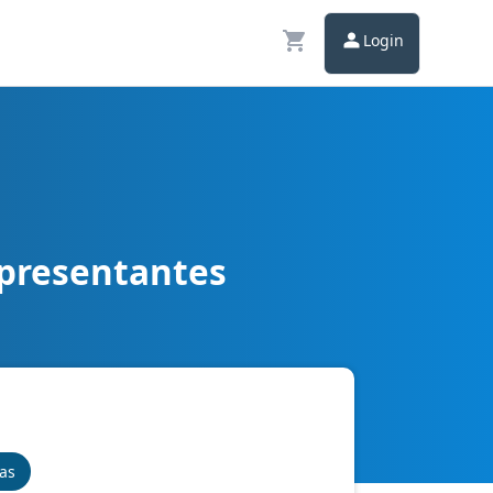
Login
epresentantes
nas