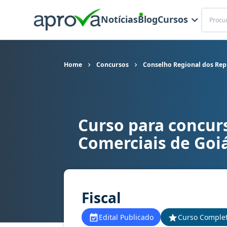
Buscar
Notícias
Blog
Cursos
Home
Concursos
Conselho Regional dos Rep
Curso para concur
Curso para concurso CORE GO - Conselho Region
Comerciais de Goi
Fiscal
Edital Publicado
Curso Comple