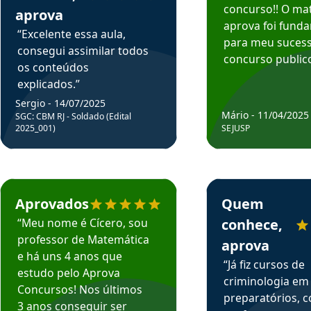
concurso!! O mat
aprova
aprova foi fund
“Excelente essa aula,
para meu suces
consegui assimilar todos
concurso publico
os conteúdos
explicados.”
Sergio - 14/07/2025
Mário - 11/04/2025
SGC: CBM RJ - Soldado (Edital
2025_001)
SEJUSP
rsos em depoimento
Estudante Cicero recomenda o Aprova Concursos em depoimento
Estudante Henrique r
Aprovados
Quem
“Meu nome é Cícero, sou
conhece,
professor de Matemática
aprova
e há uns 4 anos que
“Já fiz cursos de
estudo pelo Aprova
criminologia em
Concursos! Nos últimos
preparatórios, 
3 anos conseguir ser