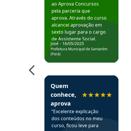
ao Aprova Concursos
pela parceria que
aprova. Através do curso
alcancei aprovação em
sexto lugar para o cargo
de Assistente Social.
José - 16/05/2025
Hoje estou atuando na
Prefeitura Municipal de Santarém
Prefeitura de Santarém.
(Pará)
Obrigado ao professores
e ao APROVA!”
Estudante Elais recomenda o Aprova Concu
Quem
conhece,
aprova
“Excelente explicação
dos conteúdos no meu
curso, ficou leve para