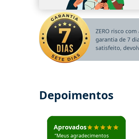
ZERO risco com 
garantia de 7 d
satisfeito, devo
Depoimentos
Estudante José recomenda o Aprova Concu
Aprovados
“Meus agradecimentos