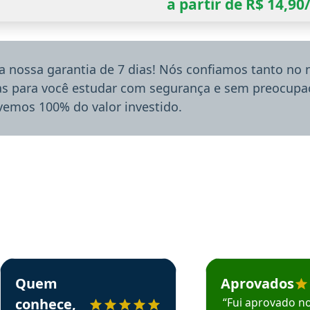
a partir de R$ 14,9
a nossa garantia de 7 dias! Nós confiamos tanto no
ias para você estudar com segurança e sem preocupaç
lvemos 100% do valor investido.
rsos em depoimento
Estudante Sergio recomenda o Aprova Concursos em depoimento
Estudante Mário reco
Quem
Aprovados
conhece,
“Fui aprovado n