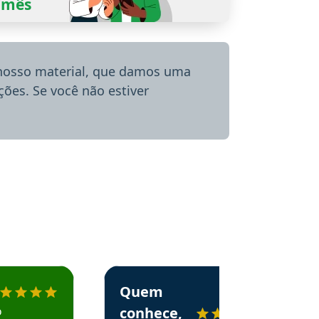
0/mês
 nosso material, que damos uma
ões. Se você não estiver
menda o Aprova Concursos em depoimento
Estudante Alessandra recomenda o Aprova 
Quem
o
conhece,