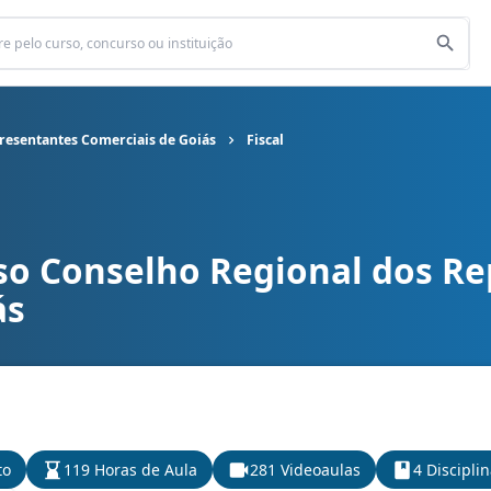
resentantes Comerciais de Goiás
Fiscal
so Conselho Regional dos R
al dos Representantes Comerciais de Goiás cargo Fiscal
ás
to
119 Horas de Aula
281 Videoaulas
4 Discipli