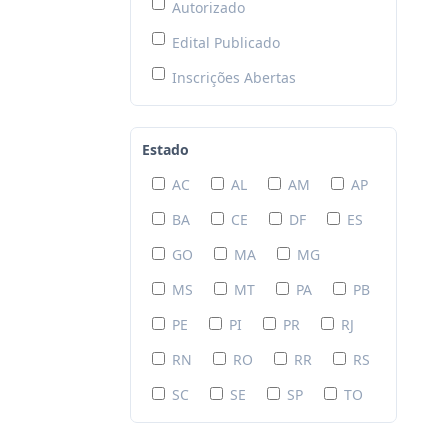
Autorizado
Edital Publicado
Inscrições Abertas
Estado
AC
AL
AM
AP
BA
CE
DF
ES
GO
MA
MG
MS
MT
PA
PB
PE
PI
PR
RJ
RN
RO
RR
RS
SC
SE
SP
TO