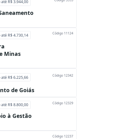
o até R$ 3.944,00
e Saneamento
Código 11124
o até R$ 4.730,14
ra
e Minas
Código 12342
o até R$ 6.225,66
nto de Goiás
Código 12329
o até R$ 8.800,00
oio à Gestão
Código 12237