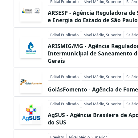
Edital Publicado
Nível Médio, Superior
Salári
ARSESP - Agência Reguladora d
e Energia do Estado de São Paulo
Edital Publicado
Nível Médio, Superior
Salári
ARISMIG/MG - Agência Regulado
Intermunicipal de Saneamento d
Gerais
Edital Publicado
Nível Médio, Superior
Salári
GoiásFomento - Agência de Fome
Edital Publicado
Nível Médio, Superior
Salári
AgSUS - Agência Brasileira de Ap
do SUS
Previsto
Nível Médio, Superior