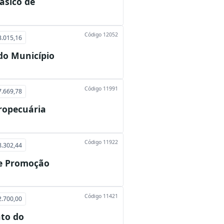
ásico de
Código 12052
3.015,16
do Município
Código 11991
7.669,78
gropecuária
Código 11922
8.302,44
de Promoção
Código 11421
2.700,00
to do