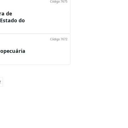
Código 7675
ra de
 Estado do
Código 7672
ropecuária
2