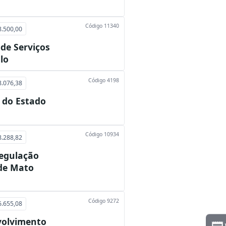
Código 11340
8.500,00
de Serviços
lo
Código 4198
8.076,38
 do Estado
Código 10934
8.288,82
Regulação
 de Mato
Código 9272
6.655,08
volvimento