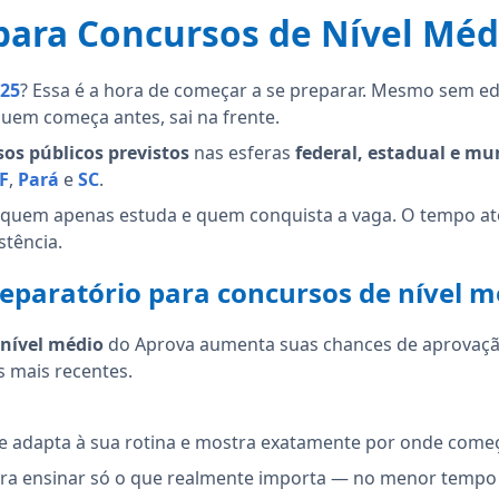
para Concursos de Nível Méd
025
? Essa é a hora de começar a se preparar. Mesmo sem edi
uem começa antes, sai na frente.
os públicos previstos
nas esferas
federal, estadual e mu
F
,
Pará
e
SC
.
e quem apenas estuda e quem conquista a vaga. O tempo até
stência.
eparatório para concursos de nível 
 nível médio
do Aprova aumenta suas chances de aprovação
s mais recentes.
se adapta à sua rotina e mostra exatamente por onde come
pra ensinar só o que realmente importa — no menor tempo 