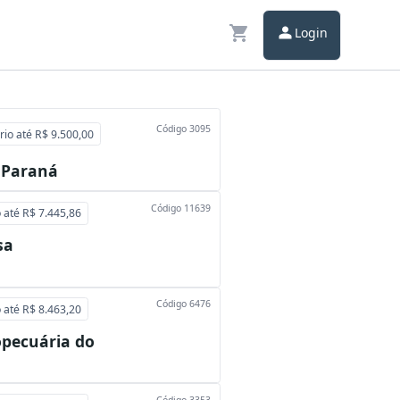
Login
Código 3095
rio até R$ 9.500,00
 Paraná
Código 11639
o até R$ 7.445,86
sa
Código 6476
o até R$ 8.463,20
opecuária do
Código 3353