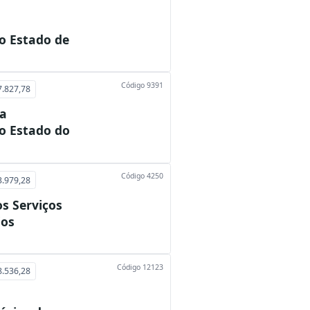
o Estado de
Código 9391
7.827,78
ra
o Estado do
Código 4250
3.979,28
s Serviços
ios
Código 12123
8.536,28