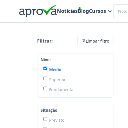
Buscar
Notícias
Blog
Cursos
Essas são as oportunidades de preparatórios para Nível Médio
Filtrar:
Limpar filtro
Nível
Médio
Superior
Fundamental
Situação
Previsto