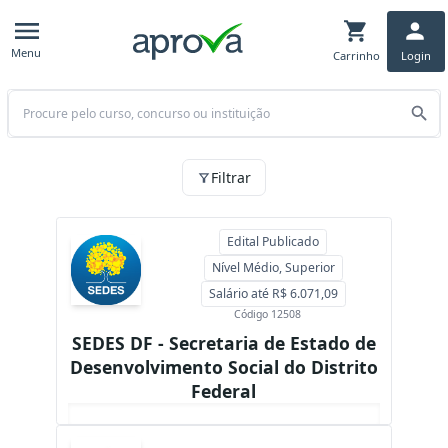
Menu
Carrinho
Login
Buscar
Essas são as oportunidades de preparatórios para df, Estado SC
Filtrar
Edital Publicado
Nível Médio, Superior
Salário até R$ 6.071,09
Código 12508
SEDES DF - Secretaria de Estado de
Desenvolvimento Social do Distrito
Federal