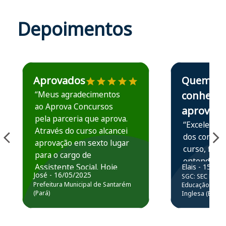
Depoimentos
Estudante José recomenda o Aprova Concursos em depoime
Estudante Elais
Aprovados
Quem
“Meus agradecimentos
conhece,
ao Aprova Concursos
aprova
pela parceria que aprova.
“Excelente 
Através do curso alcancei
dos conteú
aprovação em sexto lugar
curso, ficou
para o cargo de
entender e
Assistente Social. Hoje
Elais - 15/07
prática atr
José - 16/05/2025
SGC: SEC BA - 
estou atuando na
resolução 
Prefeitura Municipal de Santarém
Educação Básic
Prefeitura de Santarém.
(Pará)
Inglesa (Edital
questões.”
Obrigado ao professores
e ao APROVA!”