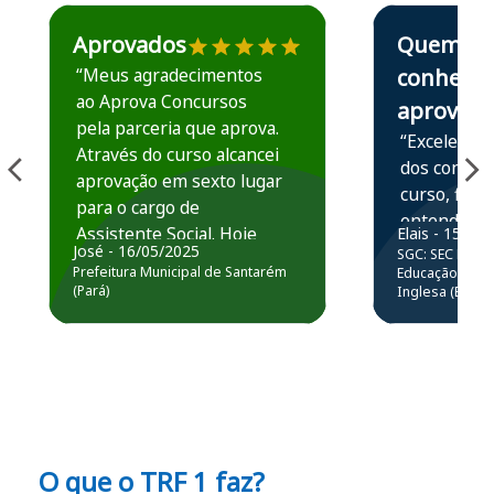
Estudante José recomenda o Aprova Concursos em depoime
Estudante Elais
Aprovados
Quem
“Meus agradecimentos
conhece,
ao Aprova Concursos
aprova
pela parceria que aprova.
“Excelente 
Através do curso alcancei
dos conteú
aprovação em sexto lugar
curso, ficou
para o cargo de
entender e
Assistente Social. Hoje
Elais - 15/07
prática atr
José - 16/05/2025
SGC: SEC BA - 
estou atuando na
resolução 
Prefeitura Municipal de Santarém
Educação Básic
Prefeitura de Santarém.
(Pará)
Inglesa (Edital
questões.”
Obrigado ao professores
e ao APROVA!”
O que o TRF 1 faz?