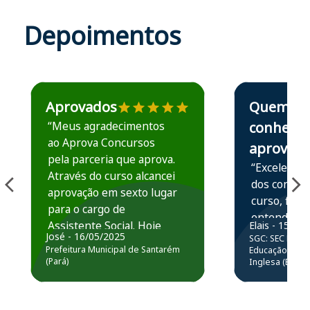
Depoimentos
Estudante José recomenda o Aprova Concursos em depoime
Estudante Elais
Aprovados
Quem
“Meus agradecimentos
conhece,
ao Aprova Concursos
aprova
pela parceria que aprova.
“Excelente 
Através do curso alcancei
dos conteú
aprovação em sexto lugar
curso, ficou
para o cargo de
entender e
Assistente Social. Hoje
Elais - 15/07
prática atr
José - 16/05/2025
SGC: SEC BA - 
estou atuando na
resolução 
Prefeitura Municipal de Santarém
Educação Básic
Prefeitura de Santarém.
(Pará)
Inglesa (Edital
questões.”
Obrigado ao professores
e ao APROVA!”