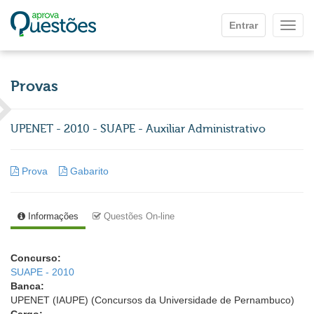
Ir para o conteúdo principal
Entrar
Mostr
Provas
UPENET - 2010 - SUAPE - Auxiliar Administrativo
Prova
Gabarito
Informações
Questões On-line
Concurso:
SUAPE - 2010
Banca:
UPENET (IAUPE) (Concursos da Universidade de Pernambuco)