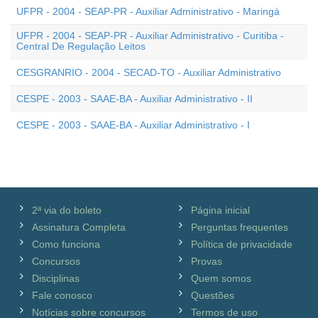
UFPR - 2004 - SEAP-PR - Auxiliar Administrativo - Maringá
UFPR - 2004 - SEAP-PR - Auxiliar Administrativo - Curitiba -
Central De Regulação Leitos
CESGRANRIO - 2004 - SECAD-TO - Auxiliar Administrativo
CESPE - 2003 - SAAE-BA - Auxiliar Administrativo - II
CESPE - 2003 - SAAE-BA - Auxiliar Administrativo - I
2ª via do boleto
Página inicial
Assinatura Completa
Perguntas frequentes
Como funciona
Política de privacidade
Concursos
Provas
Disciplinas
Quem somos
Fale conosco
Questões
Notícias sobre concursos
Termos de uso