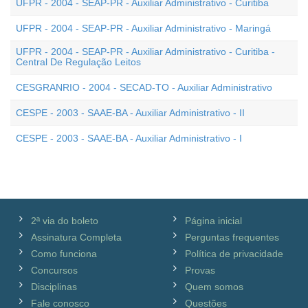
UFPR - 2004 - SEAP-PR - Auxiliar Administrativo - Curitiba
UFPR - 2004 - SEAP-PR - Auxiliar Administrativo - Maringá
UFPR - 2004 - SEAP-PR - Auxiliar Administrativo - Curitiba -
Central De Regulação Leitos
CESGRANRIO - 2004 - SECAD-TO - Auxiliar Administrativo
CESPE - 2003 - SAAE-BA - Auxiliar Administrativo - II
CESPE - 2003 - SAAE-BA - Auxiliar Administrativo - I
2ª via do boleto
Página inicial
Assinatura Completa
Perguntas frequentes
Como funciona
Política de privacidade
Concursos
Provas
Disciplinas
Quem somos
Fale conosco
Questões