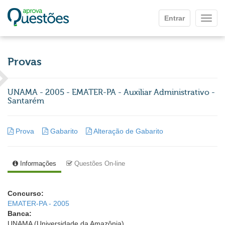
Ir para o conteúdo principal
Entrar
Mostr
Provas
UNAMA - 2005 - EMATER-PA - Auxiliar Administrativo -
Santarém
Prova
Gabarito
Alteração de Gabarito
Informações
Questões On-line
Concurso:
EMATER-PA - 2005
Banca:
UNAMA (Universidade da Amazônia)