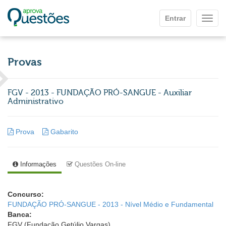
Ir para o conteúdo principal
Entrar
Mostr
Provas
FGV - 2013 - FUNDAÇÃO PRÓ-SANGUE - Auxiliar
Administrativo
Prova
Gabarito
Informações
Questões On-line
Concurso:
FUNDAÇÃO PRÓ-SANGUE - 2013 - Nível Médio e Fundamental
Banca:
FGV (Fundação Getúlio Vargas)