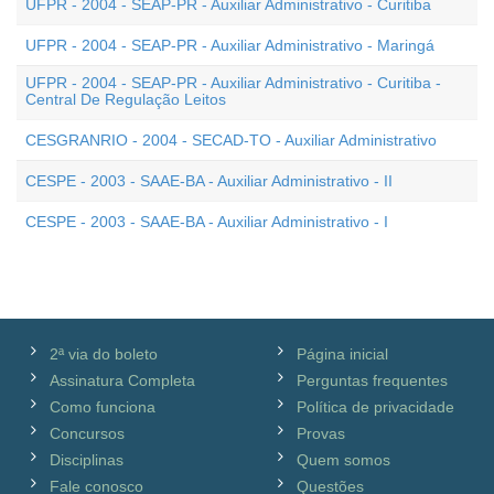
UFPR - 2004 - SEAP-PR - Auxiliar Administrativo - Curitiba
UFPR - 2004 - SEAP-PR - Auxiliar Administrativo - Maringá
UFPR - 2004 - SEAP-PR - Auxiliar Administrativo - Curitiba -
Central De Regulação Leitos
CESGRANRIO - 2004 - SECAD-TO - Auxiliar Administrativo
CESPE - 2003 - SAAE-BA - Auxiliar Administrativo - II
CESPE - 2003 - SAAE-BA - Auxiliar Administrativo - I
2ª via do boleto
Página inicial
Assinatura Completa
Perguntas frequentes
Como funciona
Política de privacidade
Concursos
Provas
Disciplinas
Quem somos
Fale conosco
Questões