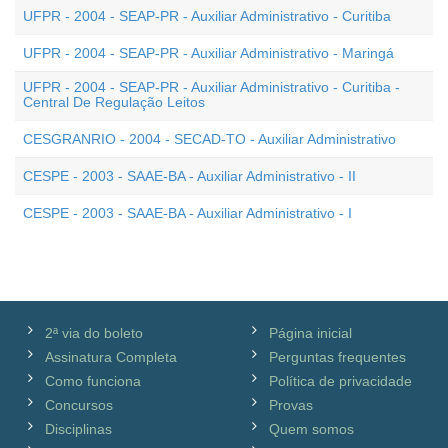
UFPR - 2004 - SEAP-PR - Auxiliar Administrativo - Curitiba
UFPR - 2004 - SEAP-PR - Auxiliar Administrativo - Maringá
UFPR - 2004 - SEAP-PR - Auxiliar Administrativo - Curitiba -
Central De Regulação Leitos
CESGRANRIO - 2004 - SECAD-TO - Auxiliar Administrativo
CESPE - 2003 - SAAE-BA - Auxiliar Administrativo - II
CESPE - 2003 - SAAE-BA - Auxiliar Administrativo - I
2ª via do boleto
Página inicial
Assinatura Completa
Perguntas frequentes
Como funciona
Política de privacidade
Concursos
Provas
Disciplinas
Quem somos