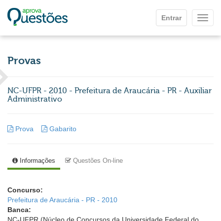
Ir para o conteúdo principal
Entrar
Mostr
Provas
NC-UFPR - 2010 - Prefeitura de Araucária - PR - Auxiliar
Administrativo
Prova
Gabarito
Informações
Questões On-line
Concurso:
Prefeitura de Araucária - PR - 2010
Banca:
NC-UFPR (Núcleo de Concursos da Universidade Federal do