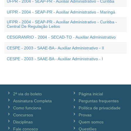
UFPR - 2004 - SEAP-PR - Auxiliar Administrativo - Curitiba
UFPR - 2004 - SEAP-PR - Auxiliar Administrativo - Maringá
UFPR - 2004 - SEAP-PR - Auxiliar Administrativo - Curitiba -
Central De Regulação Leitos
CESGRANRIO - 2004 - SECAD-TO - Auxiliar Administrativo
CESPE - 2003 - SAAE-BA - Auxiliar Administrativo - II
CESPE - 2003 - SAAE-BA - Auxiliar Administrativo - I
2ª via do boleto
Página inicial
Assinatura Completa
Perguntas frequentes
Como funciona
Política de privacidade
Concursos
Provas
Disciplinas
Quem somos
Fale conosco
Questões