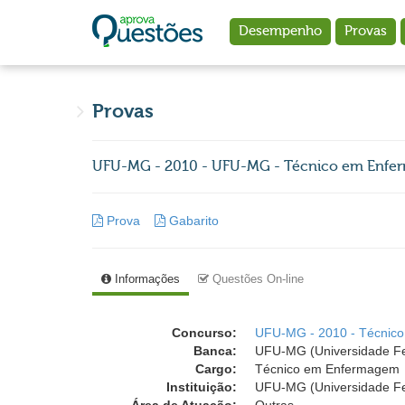
Ir para o conteúdo principal
Desempenho
Provas
Provas
UFU-MG - 2010 - UFU-MG - Técnico em Enf
Prova
Gabarito
Informações
Questões On-line
Concurso:
UFU-MG - 2010 - Técnico A
Banca:
UFU-MG (Universidade Fed
Cargo:
Técnico em Enfermagem
Instituição:
UFU-MG (Universidade Fe