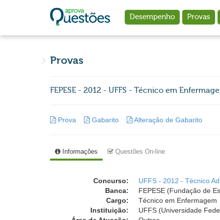
Ir para o conteúdo principal
Desempenho
Provas
Provas
FEPESE - 2012 - UFFS - Técnico em Enfermag
Prova
Gabarito
Alteração de Gabarito
Informações
Questões On-line
Concurso:
UFFS - 2012 - Técnico Adm
Banca:
FEPESE (Fundação de Est
Cargo:
Técnico em Enfermagem
Instituição:
UFFS (Universidade Feder