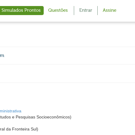
Simulados Prontos
Questões
Entrar
Assine
em
inistrativa
udos e Pesquisas Socioeconômicos)
al da Fronteira Sul)