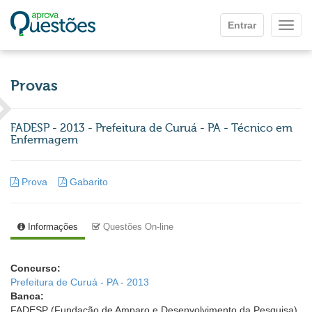
Ir para o conteúdo principal
Entrar
Mostr
Provas
FADESP - 2013 - Prefeitura de Curuá - PA - Técnico em
Enfermagem
Prova
Gabarito
Informações
Questões On-line
Concurso:
Prefeitura de Curuá - PA - 2013
Banca:
FADESP (Fundação de Amparo e Desenvolvimento da Pesquisa)