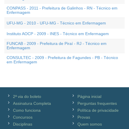
CONPASS - 2011 - Prefeitura de Galinhos - RN - Técnico em
Enfermagem
UFU-MG - 2010 - UFU-MG - Técnico em Enfermagem
Instituto AOCP - 2009 - INES - Técnico em Enfermagem
FUNCAB - 2009 - Prefeitura de Piraí - RJ - Técnico em
Enfermagem
CONSULTEC - 2009 - Prefeitura de Fagundes - PB - Técnico
em Enfermagem
2ª via do boleto
Página inicial
Assinatura Completa
Perguntas frequentes
Como funciona
Política de privacidade
Concursos
Provas
Disciplinas
Quem somos