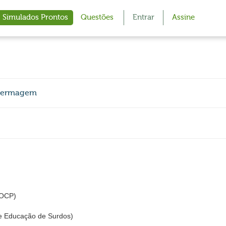
Simulados Prontos
Questões
Entrar
Assine
Enfermagem
 AOCP)
de Educação de Surdos)