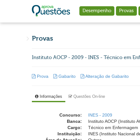
Ir para o conteúdo principal
Desempenho
Provas
Provas
Instituto AOCP - 2009 - INES - Técnico em 
Prova
Gabarito
Alteração de Gabarito
Informações
Questões On-line
Concurso:
INES - 2009
Banca:
Instituto AOCP (Instituto
Cargo:
Técnico em Enfermagem
Instituição:
INES (Instituto Nacional 