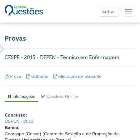
Ir para o conteúdo principal
Entrar
Mostr
Provas
CESPE - 2013 - DEPEN - Técnico em Enfermagem
Prova
Gabarito
Alteração de Gabarito
Informações
Questões On-line
Concurso:
DEPEN - 2013
Banca:
Cebraspe (Cespe) (Centro de Seleção e de Promoção de