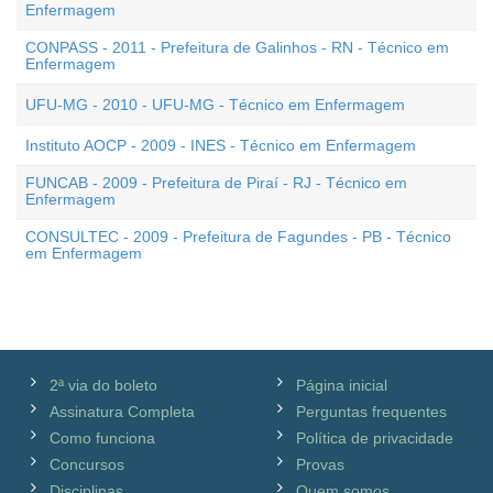
Enfermagem
CONPASS - 2011 - Prefeitura de Galinhos - RN - Técnico em
Enfermagem
UFU-MG - 2010 - UFU-MG - Técnico em Enfermagem
Instituto AOCP - 2009 - INES - Técnico em Enfermagem
FUNCAB - 2009 - Prefeitura de Piraí - RJ - Técnico em
Enfermagem
CONSULTEC - 2009 - Prefeitura de Fagundes - PB - Técnico
em Enfermagem
2ª via do boleto
Página inicial
Assinatura Completa
Perguntas frequentes
Como funciona
Política de privacidade
Concursos
Provas
Disciplinas
Quem somos