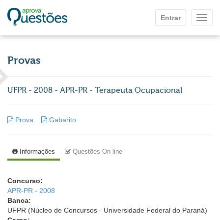
Ir para o conteúdo principal
Entrar
Mostr
Provas
UFPR - 2008 - APR-PR - Terapeuta Ocupacional
Prova
Gabarito
Informações
Questões On-line
Concurso:
APR-PR - 2008
Banca:
UFPR (Núcleo de Concursos - Universidade Federal do Paraná)