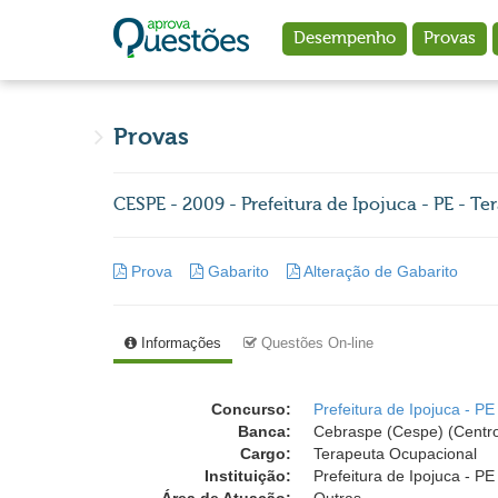
Ir para o conteúdo principal
Desempenho
Provas
Provas
CESPE - 2009 - Prefeitura de Ipojuca - PE - T
Prova
Gabarito
Alteração de Gabarito
Informações
Questões On-line
Concurso:
Prefeitura de Ipojuca - PE
Banca:
Cebraspe (Cespe) (Centro
Cargo:
Terapeuta Ocupacional
Instituição:
Prefeitura de Ipojuca - PE