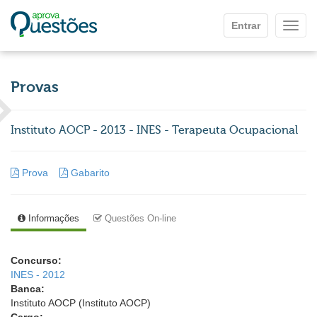
Ir para o conteúdo principal
Entrar
Mostr
Provas
Instituto AOCP - 2013 - INES - Terapeuta Ocupacional
Prova
Gabarito
Informações
Questões On-line
Concurso:
INES - 2012
Banca:
Instituto AOCP (Instituto AOCP)