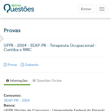
Ir para o conteúdo principal
Entrar
Mostr
Provas
UFPR - 2004 - SEAP-PR - Terapeuta Ocupacional -
Curitiba e RMC
Prova
Gabarito
Informações
Questões On-line
Concurso:
SEAP-PR - 2004
Banca:
UFPR (Núcleo de Concursos - Universidade Federal do Paraná)