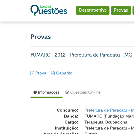
Ir para o conteúdo principal
Desempenho
Provas
Provas
FUMARC - 2012 - Prefeitura de Paracatu - MG
Prova
Gabarito
Informações
Questões On-line
Concurso:
Prefeitura de Paracatu - 
Banca:
FUMARC (Fundação Mari
Cargo:
Terapeuta Ocupacional
Instituição:
Prefeitura de Paracatu - 