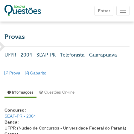
Ir para o conteúdo principal
Entrar
Mostr
Provas
UFPR - 2004 - SEAP-PR - Telefonista - Guarapuava
Prova
Gabarito
Informações
Questões On-line
Concurso:
SEAP-PR - 2004
Banca:
UFPR (Núcleo de Concursos - Universidade Federal do Paraná)