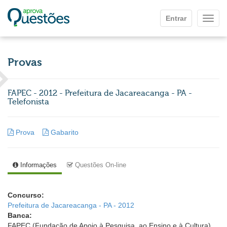
Ir para o conteúdo principal
Entrar
Mostr
Provas
FAPEC - 2012 - Prefeitura de Jacareacanga - PA -
Telefonista
Prova
Gabarito
Informações
Questões On-line
Concurso:
Prefeitura de Jacareacanga - PA - 2012
Banca:
FAPEC (Fundação de Apoio à Pesquisa, ao Ensino e à Cultura)