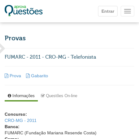
Ir para o conteúdo principal
Entrar
Mostr
Provas
FUMARC - 2011 - CRO-MG - Telefonista
Prova
Gabarito
Informações
Questões On-line
Concurso:
CRO-MG - 2011
Banca:
FUMARC (Fundação Mariana Resende Costa)