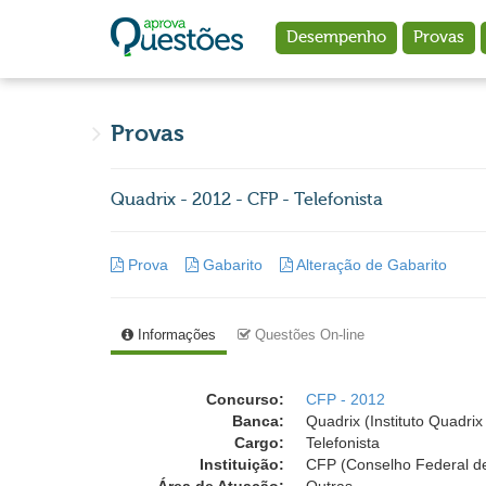
Ir para o conteúdo principal
Desempenho
Provas
Provas
Quadrix - 2012 - CFP - Telefonista
Prova
Gabarito
Alteração de Gabarito
Informações
Questões On-line
Concurso:
CFP - 2012
Banca:
Quadrix (Instituto Quadri
Cargo:
Telefonista
Instituição:
CFP (Conselho Federal de