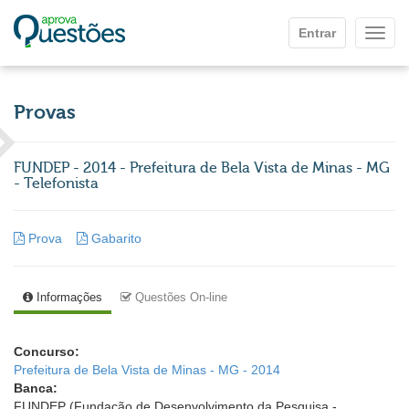
Ir para o conteúdo principal
Entrar
Mostr
Provas
FUNDEP - 2014 - Prefeitura de Bela Vista de Minas - MG
- Telefonista
Prova
Gabarito
Informações
Questões On-line
Concurso:
Prefeitura de Bela Vista de Minas - MG - 2014
Banca:
FUNDEP (Fundação de Desenvolvimento da Pesquisa -