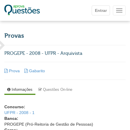
Ir para o conteúdo principal
Entrar
Mostr
Provas
PROGEPE - 2008 - UFPR - Arquivista
Prova
Gabarito
Informações
Questões On-line
Concurso:
UFPR - 2008 - 1
Banca:
PROGEPE (Pró-Reitoria de Gestão de Pessoas)