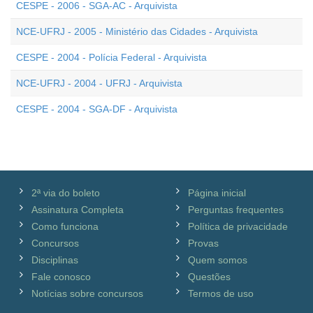
CESPE - 2006 - SGA-AC - Arquivista
NCE-UFRJ - 2005 - Ministério das Cidades - Arquivista
CESPE - 2004 - Polícia Federal - Arquivista
NCE-UFRJ - 2004 - UFRJ - Arquivista
CESPE - 2004 - SGA-DF - Arquivista
2ª via do boleto
Página inicial
Assinatura Completa
Perguntas frequentes
Como funciona
Política de privacidade
Concursos
Provas
Disciplinas
Quem somos
Fale conosco
Questões
Notícias sobre concursos
Termos de uso