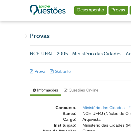
Ir para o conteúdo principal
Desempenho
Provas
Provas
NCE-UFRJ - 2005 - Ministério das Cidades - Ar
Prova
Gabarito
Informações
Questões On-line
Concurso:
Ministério das Cidades - 
Banca:
NCE-UFRJ (Núcleo de Comp
Cargo:
Arquivista
Instituição:
Ministério das Cidades (M