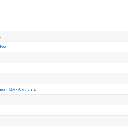
a
ista
as - MA - Arquivista