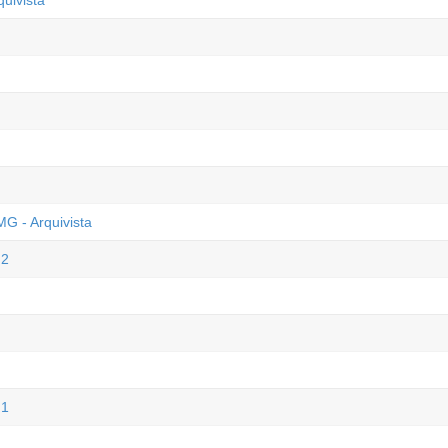
uivista
G - Arquivista
 2
 1