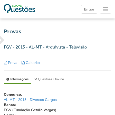
Ir para o conteúdo principal
Entrar
Mostr
Provas
FGV - 2013 - AL-MT - Arquivista - Televisão
Prova
Gabarito
Informações
Questões On-line
Concurso:
AL-MT - 2013 - Diversos Cargos
Banca:
FGV (Fundação Getúlio Vargas)