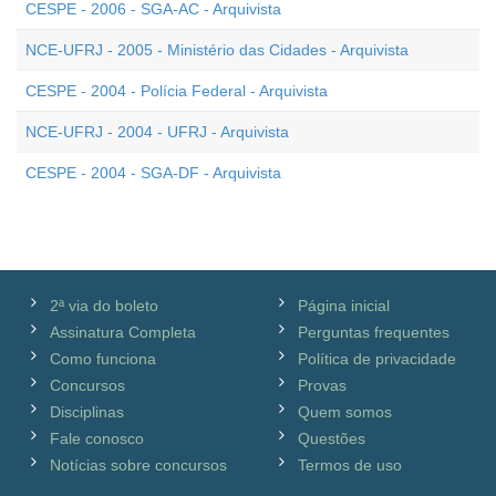
CESPE - 2006 - SGA-AC - Arquivista
NCE-UFRJ - 2005 - Ministério das Cidades - Arquivista
CESPE - 2004 - Polícia Federal - Arquivista
NCE-UFRJ - 2004 - UFRJ - Arquivista
CESPE - 2004 - SGA-DF - Arquivista
2ª via do boleto
Página inicial
Assinatura Completa
Perguntas frequentes
Como funciona
Política de privacidade
Concursos
Provas
Disciplinas
Quem somos
Fale conosco
Questões
Notícias sobre concursos
Termos de uso