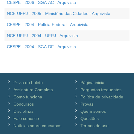
CESPE - 2006 - SGA-AC - Arquivista
NCE-UFRJ - 2005 - Ministério das Cidades - Arquivista
CESPE - 2004 - Polícia Federal - Arquivista
NCE-UFRJ - 2004 - UFRJ - Arquivista
CESPE - 2004 - SGA-DF - Arquivista
2ª via do boleto
Página inicial
Assinatura Completa
Perguntas frequentes
Como funciona
Política de privacidade
Concursos
Provas
Disciplinas
Quem somos
Fale conosco
Questões
Notícias sobre concursos
Termos de uso