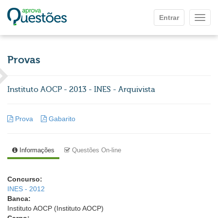
Ir para o conteúdo principal
Entrar
Mostr
Provas
Instituto AOCP - 2013 - INES - Arquivista
Prova
Gabarito
Informações
Questões On-line
Concurso:
INES - 2012
Banca:
Instituto AOCP (Instituto AOCP)