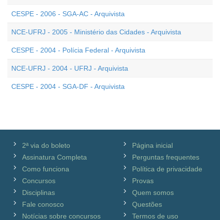
CESPE - 2006 - SGA-AC - Arquivista
NCE-UFRJ - 2005 - Ministério das Cidades - Arquivista
CESPE - 2004 - Polícia Federal - Arquivista
NCE-UFRJ - 2004 - UFRJ - Arquivista
CESPE - 2004 - SGA-DF - Arquivista
2ª via do boleto
Página inicial
Assinatura Completa
Perguntas frequentes
Como funciona
Política de privacidade
Concursos
Provas
Disciplinas
Quem somos
Fale conosco
Questões
Notícias sobre concursos
Termos de uso