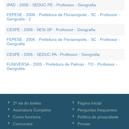
IPAD - 2006 - SEDUC-PE - Professor - Geografia
FEPESE - 2006 - Prefeitura de Florianópolis - SC - Professor -
Geografia - 2
CESPE - 2006 - SESI-SP - Professor - Geografia
FEPESE - 2006 - Prefeitura de Florianópolis - SC - Professor -
Geografia
CESPE - 2006 - SEDUC-PA - Professor - Geografia
FUNIVERSA - 2005 - Prefeitura de Palmas - TO - Professor -
Geografia
2ª via do boleto
Página inicial
Assinatura Completa
Perguntas frequentes
Como funciona
Política de privacidade
Concursos
Provas