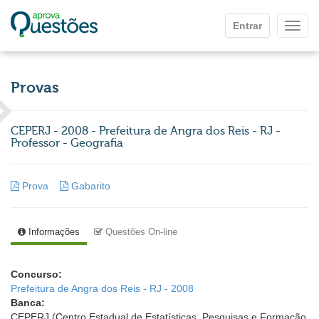
Ir para o conteúdo principal
Entrar
Mostr
Provas
CEPERJ - 2008 - Prefeitura de Angra dos Reis - RJ -
Professor - Geografia
Prova
Gabarito
Informações
Questões On-line
Concurso:
Prefeitura de Angra dos Reis - RJ - 2008
Banca:
CEPERJ (Centro Estadual de Estatísticas, Pesquisas e Formação