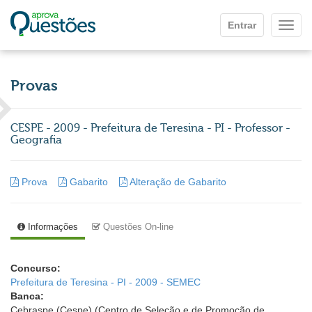
Ir para o conteúdo principal
Entrar
Mostr
Provas
CESPE - 2009 - Prefeitura de Teresina - PI - Professor -
Geografia
Prova
Gabarito
Alteração de Gabarito
Informações
Questões On-line
Concurso:
Prefeitura de Teresina - PI - 2009 - SEMEC
Banca:
Cebraspe (Cespe) (Centro de Seleção e de Promoção de