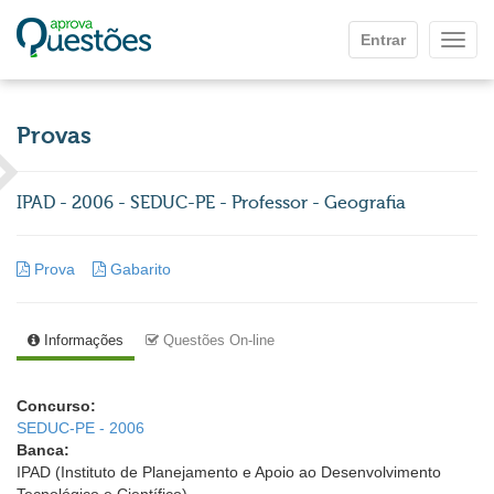
Ir para o conteúdo principal
Entrar
Mostr
Provas
IPAD - 2006 - SEDUC-PE - Professor - Geografia
Prova
Gabarito
Informações
Questões On-line
Concurso:
SEDUC-PE - 2006
Banca:
IPAD (Instituto de Planejamento e Apoio ao Desenvolvimento