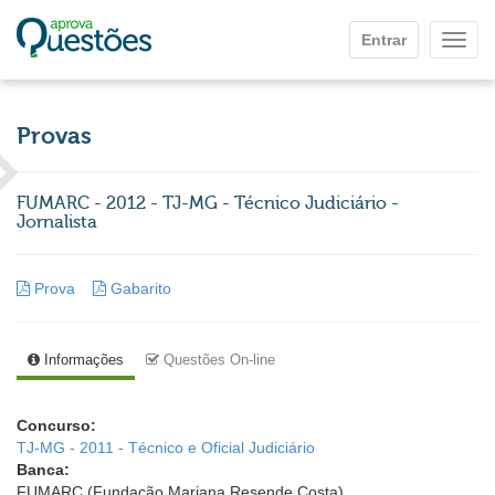
Ir para o conteúdo principal
Entrar
Mostr
Provas
FUMARC - 2012 - TJ-MG - Técnico Judiciário -
Jornalista
Prova
Gabarito
Informações
Questões On-line
Concurso:
TJ-MG - 2011 - Técnico e Oficial Judiciário
Banca:
FUMARC (Fundação Mariana Resende Costa)