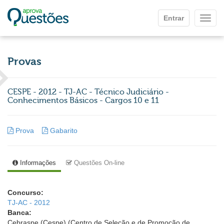
Ir para o conteúdo principal
Entrar
Mostr
Provas
CESPE - 2012 - TJ-AC - Técnico Judiciário -
Conhecimentos Básicos - Cargos 10 e 11
Prova
Gabarito
Informações
Questões On-line
Concurso:
TJ-AC - 2012
Banca:
Cebraspe (Cespe) (Centro de Seleção e de Promoção de