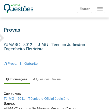
Ir para o conteúdo principal
Entrar
Mostr
Provas
FUMARC - 2012 - TJ-MG - Técnico Judiciário -
Engenheiro Eletricista
Prova
Gabarito
Informações
Questões On-line
Concurso:
TJ-MG - 2011 - Técnico e Oficial Judiciário
Banca:
FUMARC (Fundação Mariana Resende Costa)