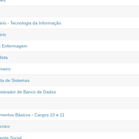
ões
ário - Tecnologia da Informação
ário
 em Enfermagem
ista
rmeiro
sta de Sistemas
nistrador de Banco de Dados
imentos Básicos - Cargos 10 e 11
cnico
ente Social