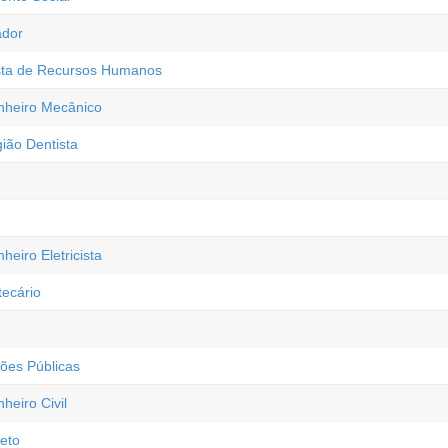
ador
ista de Recursos Humanos
nheiro Mecânico
ião Dentista
eiro Eletricista
tecário
ões Públicas
heiro Civil
teto