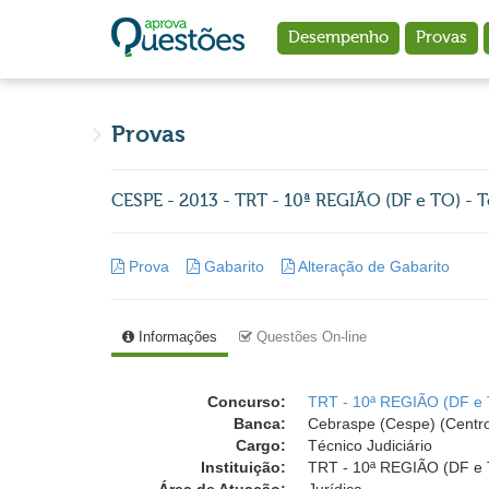
Ir para o conteúdo principal
Desempenho
Provas
Provas
CESPE - 2013 - TRT - 10ª REGIÃO (DF e TO) - 
Prova
Gabarito
Alteração de Gabarito
Informações
Questões On-line
Concurso:
TRT - 10ª REGIÃO (DF e T
Banca:
Cebraspe (Cespe) (Centro
Cargo:
Técnico Judiciário
Instituição:
TRT - 10ª REGIÃO (DF e TO