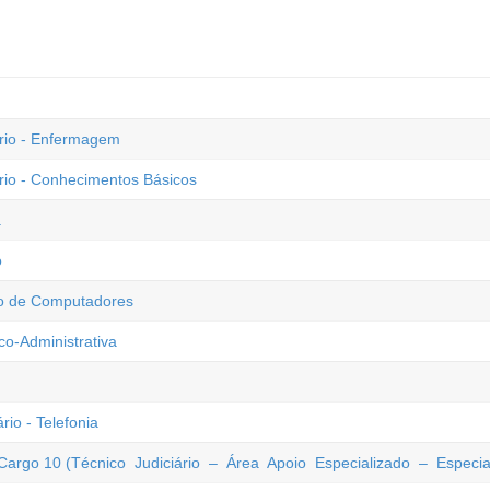
rio - Enfermagem
rio - Conhecimentos Básicos
a
o
ção de Computadores
co-Administrativa
io - Telefonia
 Cargo 10 (Técnico Judiciário – Área Apoio Especializado – Espec