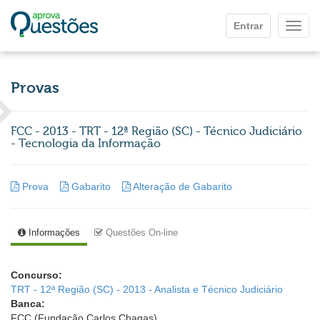
Ir para o conteúdo principal
Entrar
Mostr
Provas
FCC - 2013 - TRT - 12ª Região (SC) - Técnico Judiciário
- Tecnologia da Informação
Prova
Gabarito
Alteração de Gabarito
Informações
Questões On-line
Concurso:
TRT - 12ª Região (SC) - 2013 - Analista e Técnico Judiciário
Banca:
FCC (Fundação Carlos Chagas)